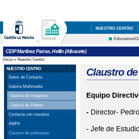
Pa
co
pri
NUESTRO CENTRO
EducamosC
CRFP
CEIP Martínez Parras, Hellín (Albacete)
Inicio
»
Nuestro Centro
Se encuentra usted aquí
NUESTRO CENTRO
Claustro de
Datos de Contacto
Galería Multimedia
Equipo Directiv
Galería de Imágenes
Galería de Vídeos
-
Director- Pedr
Contacta con nosotros
AMPA
- Jefe de Estudi
Claustro de profesores