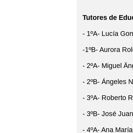
Tutores de Edu
- 1ºA- Lucía Go
-1ºB- Aurora Ro
- 2ºA- Miguel Än
- 2ºB- Ángeles 
- 3ºA- Roberto 
- 3ºB- José Jua
- 4ºA- Ana Marí