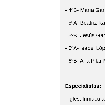
- 4ºB- María Gar
- 5ºA- Beatriz K
- 5ºB- Jesús Gar
- 6ºA- Isabel Ló
- 6ºB- Ana Pilar
Especialistas:
Inglés: Inmacul