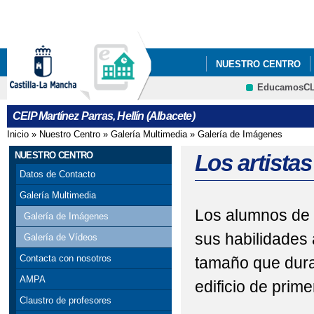
Pa
co
pri
NUESTRO CENTRO
EducamosC
CRFP
CEIP Martínez Parras, Hellín (Albacete)
Inicio
»
Nuestro Centro
»
Galería Multimedia
»
Galería de Imágenes
Se encuentra usted aquí
NUESTRO CENTRO
Los artistas
Datos de Contacto
Galería Multimedia
Los alumnos de 
Galería de Imágenes
sus habilidades 
Galería de Vídeos
Contacta con nosotros
tamaño que dura
AMPA
edificio de primer
Claustro de profesores